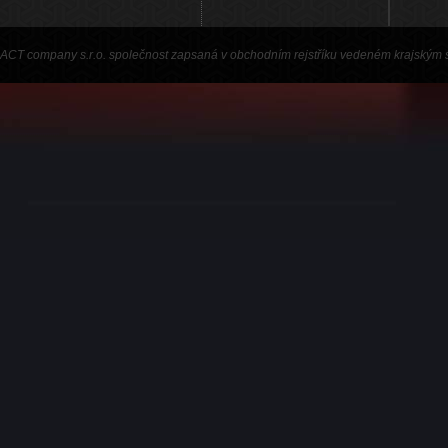
ACT company s.r.o. společnost zapsaná v obchodním rejstříku vedeném krajským